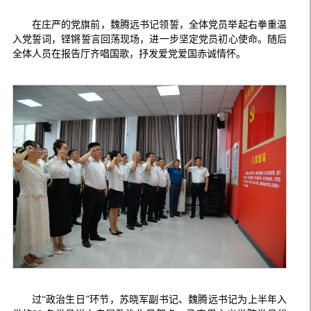
在庄严的党旗前，魏腾远书记领誓，全体党员举起右拳重温
入党誓词，铿锵誓言回荡现场，进一步坚定党员初心使命。随后
全体人员在报告厅齐唱国歌，抒发爱党爱国赤诚情怀。
过“政治生日”环节，苏晓军副书记、魏腾远书记为上半年入