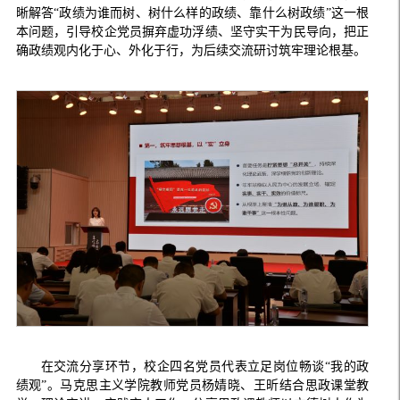
晰解答“政绩为谁而树、树什么样的政绩、靠什么树政绩”这一根
本问题，引导校企党员摒弃虚功浮绩、坚守实干为民导向，把正
确政绩观内化于心、外化于行，为后续交流研讨筑牢理论根基。
在交流分享环节，校企四名党员代表立足岗位畅谈“我的政
绩观”。马克思主义学院教师党员杨婧晓、王昕结合思政课堂教